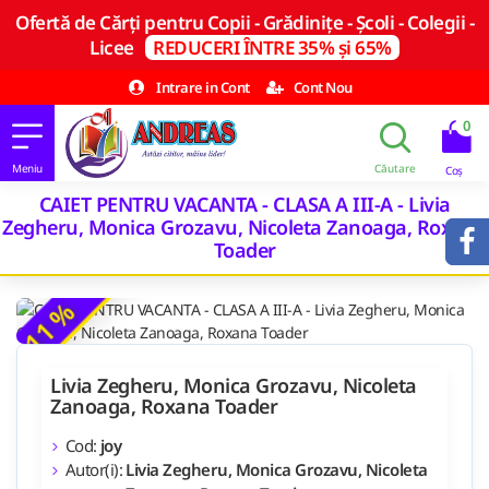
Ofertă de Cărți pentru Copii - Grădinițe - Școli - Colegii -
Licee
REDUCERI ÎNTRE 35% și 65%
Intrare in Cont
Cont Nou
0
CAIET PENTRU VACANTA - CLASA A III-A - Livia
Zegheru, Monica Grozavu, Nicoleta Zanoaga, Roxana
Toader
-11 %
Livia Zegheru, Monica Grozavu, Nicoleta
Zanoaga, Roxana Toader
Cod:
joy
Autor(i):
Livia Zegheru, Monica Grozavu, Nicoleta