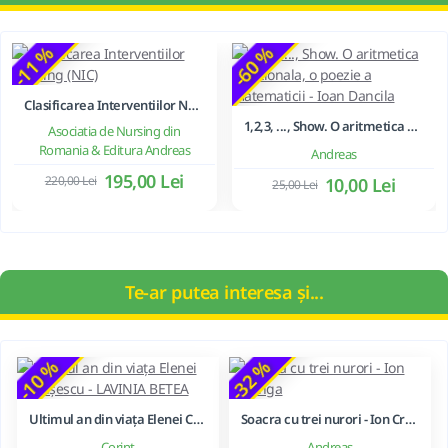
-11 %
-60 %
Clasificarea Interventiilor Nursing (NIC)
1,2,3, ..., Show. O aritmetica emotionala, o poezie a matematicii - Ioan Dancila
Asociatia de Nursing din
Romania & Editura Andreas
Andreas
195,00 Lei
220,00 Lei
10,00 Lei
25,00 Lei
Te-ar putea interesa și...
-10 %
-32 %
Ultimul an din viața Elenei Ceaușescu - LAVINIA BETEA
Soacra cu trei nurori - Ion Creanga
Corint
Andreas