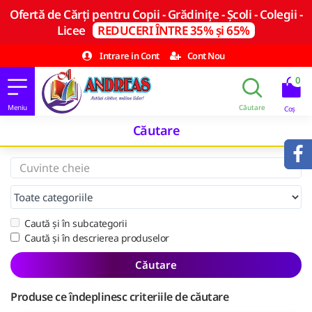
Ofertă de Cărți pentru Copii - Grădinițe - Școli - Colegii -
Licee
REDUCERI ÎNTRE 35% și 65%
Intrare in Cont
Cont Nou
0
Căutare
Caută și în subcategorii
Caută și în descrierea produselor
Căutare
Produse ce îndeplinesc criteriile de căutare