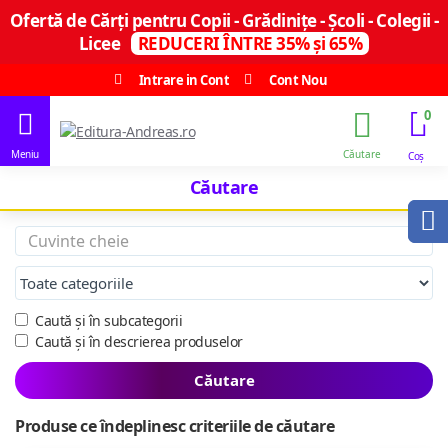
Ofertă de Cărți pentru Copii - Grădinițe - Școli - Colegii -
Licee
REDUCERI ÎNTRE 35% și 65%
Intrare in Cont
Cont Nou
0
Căutare
Caută și în subcategorii
Caută și în descrierea produselor
Căutare
Produse ce îndeplinesc criteriile de căutare