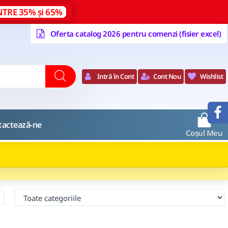
NTRE 35% și 65%
Oferta catalog 2026 pentru comenzi (fisier excel)
Intră în Cont
Cont Nou
Wishlist
0
tactează-ne
Coșul Meu