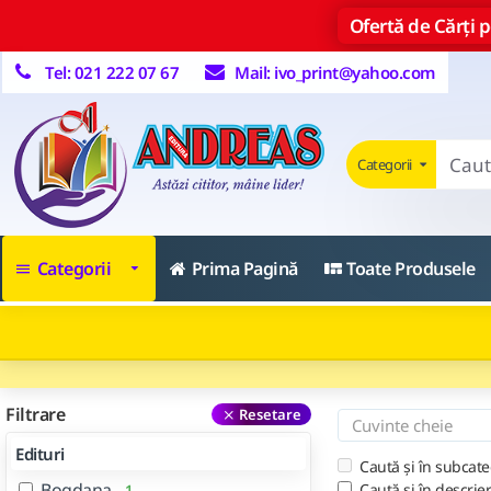
Ofertă de Cărți pe
Tel: 021 222 07 67
Mail: ivo_print@yahoo.com
Categorii
Categorii
Prima Pagină
Toate Produsele
Filtrare
Resetare
Edituri
Caută și în subcate
Bogdana
Caută și în descrie
1