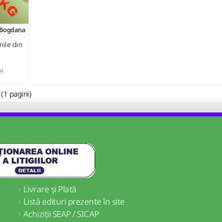
Bogdana
mile din
ei
 (1 pagini)
Livrare și Plată
Listă edituri prezente în site
Achiziții SEAP / SICAP