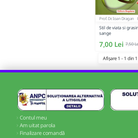
Prof. Dr. Ioan Dragan
Stil de viata si grasi
sange
7,00 Lei
7,50 L
Afișare 1 - 1 din 1
Contul meu
Am uitat parola
Finalizare comandă