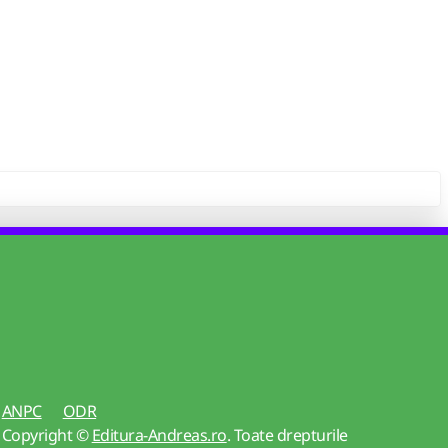
ANPC
ODR
Copyright ©
Editura-Andreas.ro
. Toate drepturile