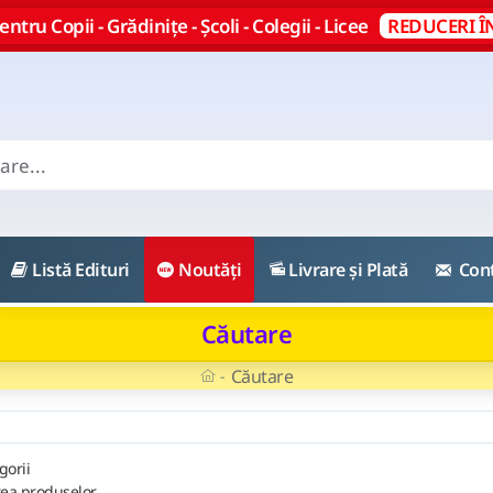
ntru Copii - Grădinițe - Școli - Colegii - Licee
REDUCERI Î
Listă Edituri
Noutăți
Livrare și Plată
Con
Căutare
Căutare
gorii
rea produselor