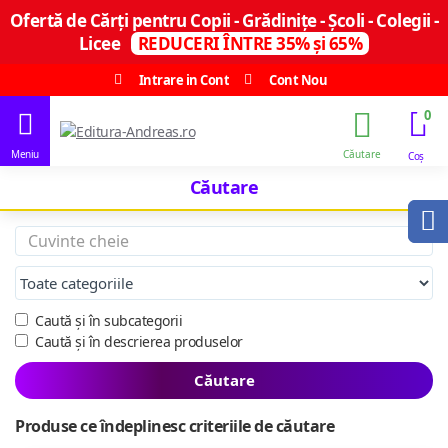
Ofertă de Cărți pentru Copii - Grădinițe - Școli - Colegii -
Licee
REDUCERI ÎNTRE 35% și 65%
Intrare in Cont
Cont Nou
0
Căutare
Caută și în subcategorii
Caută și în descrierea produselor
Căutare
Produse ce îndeplinesc criteriile de căutare