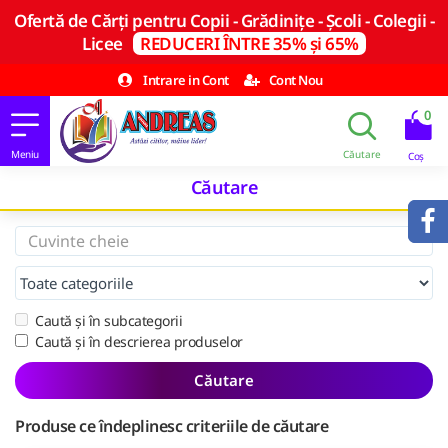
Ofertă de Cărți pentru Copii - Grădinițe - Școli - Colegii -
Licee
REDUCERI ÎNTRE 35% și 65%
Intrare in Cont
Cont Nou
0
Căutare
Caută și în subcategorii
Caută și în descrierea produselor
Căutare
Produse ce îndeplinesc criteriile de căutare