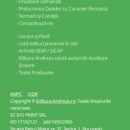
Finalizare comandă
Prelucrarea Datelor cu Caracter Personal
Termeni și Condiții
Contactează-ne
Livrare și Plată
Listă edituri prezente în site
Achiziții SEAP / SICAP
Editura Andreas caută autori de Auxiliare
Școlare
Toate Produsele
ANPC
ODR
Copyright ©
Editura-Andreas.ro
. Toate drepturile
rezervate.
SC IVO PRINT SRL
RO 17192121 J40/1959/2005
Strada Petru Maior nr. 32, Sector 1, Bucuresti