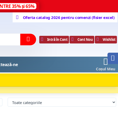
NTRE 35% și 65%
Oferta catalog 2026 pentru comenzi (fisier excel)
Intră în Cont
Cont Nou
Wishlist
0
ctează-ne
Coșul Meu