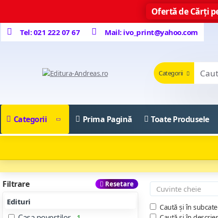
Ofertă de Cărți pe
Tel: 021 222 07 67
Mail: ivo_print@yahoo.com
Categorii
Categorii
Prima Pagină
Toate Produsele
Filtrare
Resetare
Edituri
Caută și în subcate
Casa povestilor
Caută și în descrie
1