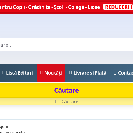
ntru Copii - Grădinițe - Școli - Colegii - Licee
REDUCERI Î
Listă Edituri
Noutăți
Livrare și Plată
Conta
Căutare
Căutare
gorii
rea produselor