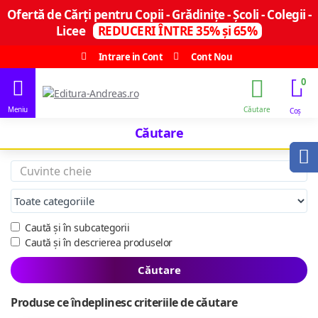
Ofertă de Cărți pentru Copii - Grădinițe - Școli - Colegii -
Licee
REDUCERI ÎNTRE 35% și 65%
Intrare in Cont
Cont Nou
0
Căutare
Caută și în subcategorii
Caută și în descrierea produselor
Căutare
Produse ce îndeplinesc criteriile de căutare