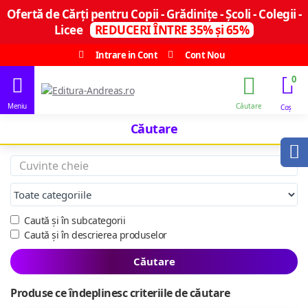
Ofertă de Cărți pentru Copii - Grădinițe - Școli - Colegii -
Licee
REDUCERI ÎNTRE 35% și 65%
Intrare in Cont
Cont Nou
0
Căutare
Caută și în subcategorii
Caută și în descrierea produselor
Căutare
Produse ce îndeplinesc criteriile de căutare