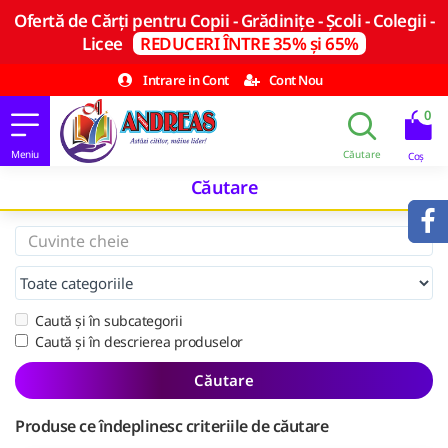
Ofertă de Cărți pentru Copii - Grădinițe - Școli - Colegii -
Licee
REDUCERI ÎNTRE 35% și 65%
Intrare in Cont
Cont Nou
0
Căutare
Caută și în subcategorii
Caută și în descrierea produselor
Căutare
Produse ce îndeplinesc criteriile de căutare