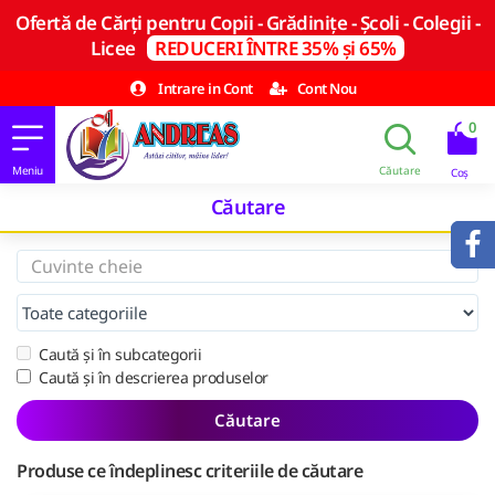
Ofertă de Cărți pentru Copii - Grădinițe - Școli - Colegii -
Licee
REDUCERI ÎNTRE 35% și 65%
Intrare in Cont
Cont Nou
0
Căutare
Caută și în subcategorii
Caută și în descrierea produselor
Căutare
Produse ce îndeplinesc criteriile de căutare