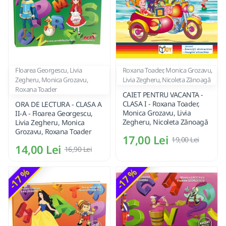
Floarea Georgescu, Livia
Roxana Toader, Monica Grozavu,
Zegheru, Monica Grozavu,
Livia Zegheru, Nicoleta Zănoagă
Roxana Toader
CAIET PENTRU VACANTA -
CLASA I - Roxana Toader,
ORA DE LECTURA - CLASA A
Monica Grozavu, Livia
II-A - Floarea Georgescu,
Zegheru, Nicoleta Zănoagă
Livia Zegheru, Monica
Grozavu, Roxana Toader
17,00 Lei
19,00 Lei
14,00 Lei
16,90 Lei
-17 %
-17 %