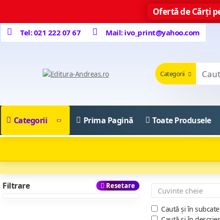
Ofertă de Cărți pe
Tel: 021 222 07 67
Mail: ivo_print@yahoo.com
Categorii
Categorii
Prima Pagină
Toate Produsele
Filtrare
Resetare
Caută și în subcate
Caută și în descrie