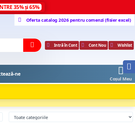
NTRE 35% și 65%
Oferta catalog 2026 pentru comenzi (fisier excel)
Intră în Cont
Cont Nou
Wishlist
0
ctează-ne
Coșul Meu