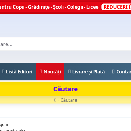
ntru Copii - Grădinițe - Școli - Colegii - Licee
REDUCERI Î
Listă Edituri
Noutăți
Livrare și Plată
Conta
Căutare
Căutare
gorii
rea produselor