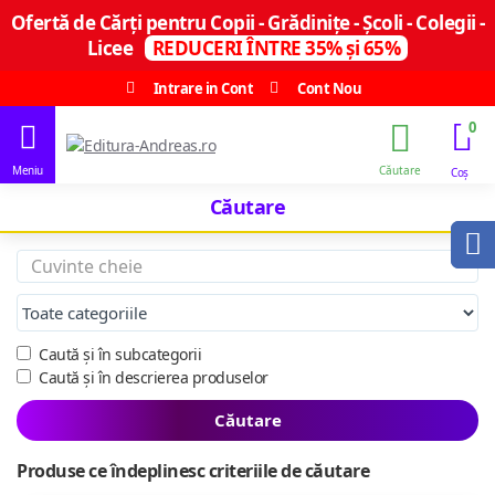
Ofertă de Cărți pentru Copii - Grădinițe - Școli - Colegii -
Licee
REDUCERI ÎNTRE 35% și 65%
Intrare in Cont
Cont Nou
0
Căutare
Caută și în subcategorii
Caută și în descrierea produselor
Căutare
Produse ce îndeplinesc criteriile de căutare