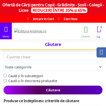
Ofertă de Cărți pentru Copii - Grădinițe - Școli - Colegii -
Licee
REDUCERI ÎNTRE 35% și 65%
Intrare in Cont
Cont Nou
0
Căutare
Caută și în subcategorii
Caută și în descrierea produselor
Căutare
Produse ce îndeplinesc criteriile de căutare