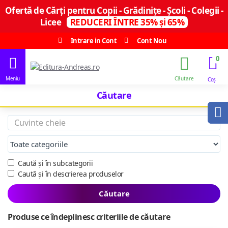
Ofertă de Cărți pentru Copii - Grădinițe - Școli - Colegii -
Licee
REDUCERI ÎNTRE 35% și 65%
Intrare in Cont
Cont Nou
0
Căutare
Caută și în subcategorii
Caută și în descrierea produselor
Căutare
Produse ce îndeplinesc criteriile de căutare