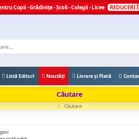
ntru Copii - Grădinițe - Școli - Colegii - Licee
REDUCERI Î
Listă Edituri
Noutăți
Livrare și Plată
Conta
Căutare
Căutare
gorii
rea produselor