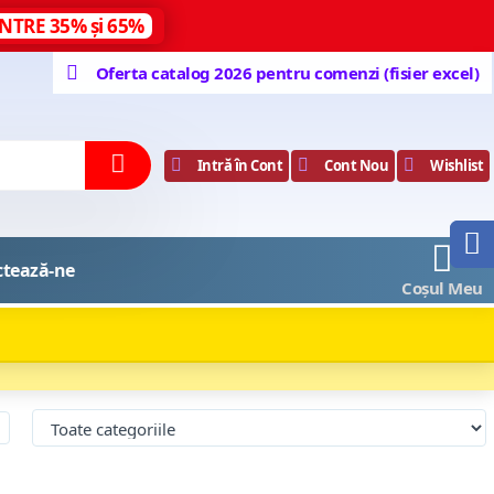
NTRE 35% și 65%
Oferta catalog 2026 pentru comenzi (fisier excel)
Intră în Cont
Cont Nou
Wishlist
0
ctează-ne
Coșul Meu