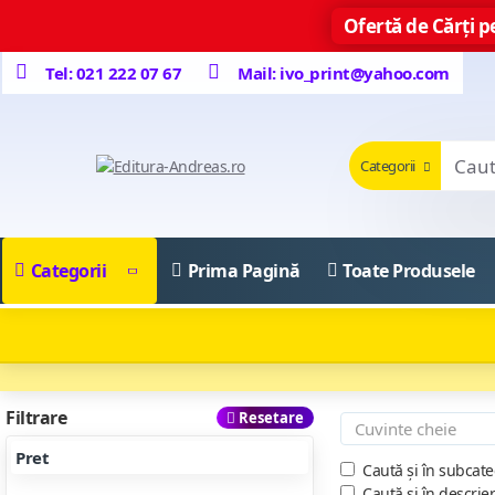
Ofertă de Cărți pe
Tel: 021 222 07 67
Mail: ivo_print@yahoo.com
Categorii
Categorii
Prima Pagină
Toate Produsele
Filtrare
Resetare
Pret
Caută și în subcate
Caută și în descrie