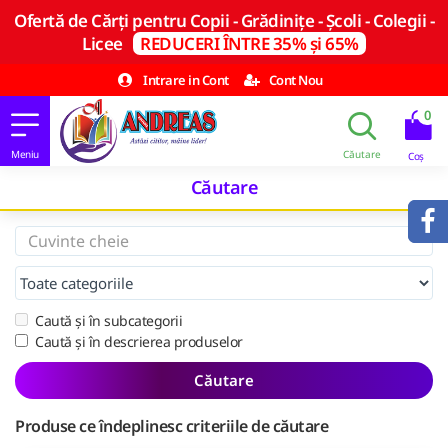
Ofertă de Cărți pentru Copii - Grădinițe - Școli - Colegii -
Licee
REDUCERI ÎNTRE 35% și 65%
Intrare in Cont
Cont Nou
0
Căutare
Caută și în subcategorii
Caută și în descrierea produselor
Căutare
Produse ce îndeplinesc criteriile de căutare