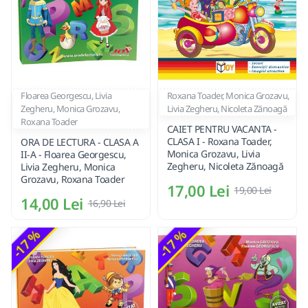
Floarea Georgescu, Livia
Roxana Toader, Monica Grozavu,
Zegheru, Monica Grozavu,
Livia Zegheru, Nicoleta Zănoagă
Roxana Toader
CAIET PENTRU VACANTA -
CLASA I - Roxana Toader,
ORA DE LECTURA - CLASA A
Monica Grozavu, Livia
II-A - Floarea Georgescu,
Zegheru, Nicoleta Zănoagă
Livia Zegheru, Monica
Grozavu, Roxana Toader
17,00 Lei
19,00 Lei
14,00 Lei
16,90 Lei
-17 %
-17 %