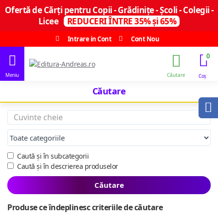
Ofertă de Cărți pentru Copii - Grădinițe - Școli - Colegii -
Licee
REDUCERI ÎNTRE 35% și 65%
Intrare in Cont
Cont Nou
0
Căutare
Caută și în subcategorii
Caută și în descrierea produselor
Căutare
Produse ce îndeplinesc criteriile de căutare