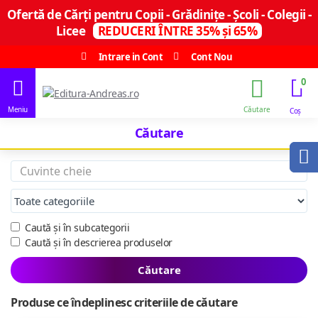
Ofertă de Cărți pentru Copii - Grădinițe - Școli - Colegii -
Licee
REDUCERI ÎNTRE 35% și 65%
Intrare in Cont
Cont Nou
0
Căutare
Caută și în subcategorii
Caută și în descrierea produselor
Căutare
Produse ce îndeplinesc criteriile de căutare