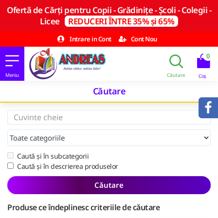
Ofertă de Cărți pentru Copii - Grădinițe - Școli - Colegii -
Licee
REDUCERI ÎNTRE 35% și 65%
Intrare in Cont
Cont Nou
0
Căutare
Caută și în subcategorii
Caută și în descrierea produselor
Căutare
Produse ce îndeplinesc criteriile de căutare