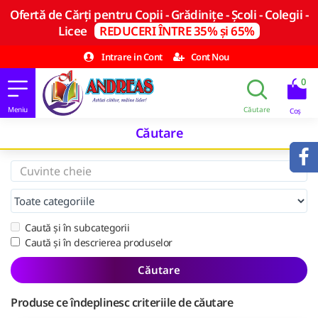
Ofertă de Cărți pentru Copii - Grădinițe - Școli - Colegii -
Licee
REDUCERI ÎNTRE 35% și 65%
Intrare in Cont
Cont Nou
0
Căutare
Caută și în subcategorii
Caută și în descrierea produselor
Căutare
Produse ce îndeplinesc criteriile de căutare