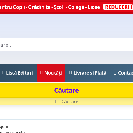
ntru Copii - Grădinițe - Școli - Colegii - Licee
REDUCERI Î
Listă Edituri
Noutăți
Livrare și Plată
Conta
Căutare
Căutare
gorii
rea produselor