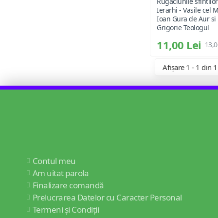
Rugaciunile sfintilor
Ierarhi - Vasile cel 
Ioan Gura de Aur si
Grigorie Teologul
11,00 Lei
13,0
Afișare 1 - 1 din 1
Contul meu
Am uitat parola
Finalizare comandă
Prelucrarea Datelor cu Caracter Personal
Termeni și Condiții