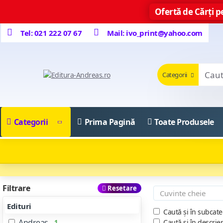
Ofertă de Cărți pe
Tel: 021 222 07 67
Mail: ivo_print@yahoo.com
Categorii
Categorii
Prima Pagină
Toate Produsele
Filtrare
Resetare
Edituri
Caută și în subcate
Andreas
Caută și în descrie
1