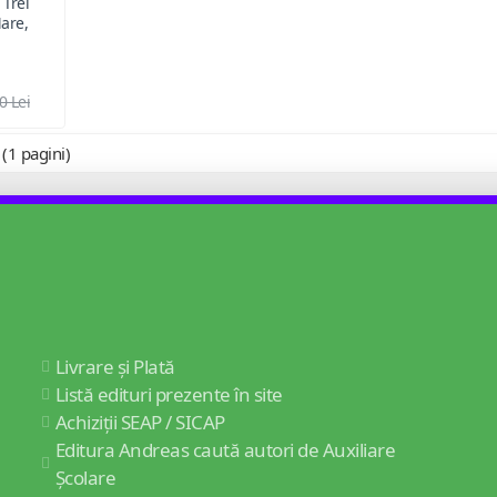
 Trei
Mare,
0 Lei
 (1 pagini)
Livrare și Plată
Listă edituri prezente în site
Achiziții SEAP / SICAP
Editura Andreas caută autori de Auxiliare
Școlare