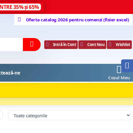
NTRE 35% și 65%
Oferta catalog 2026 pentru comenzi (fisier excel)
Intră în Cont
Cont Nou
Wishlist
0
ctează-ne
Coșul Meu