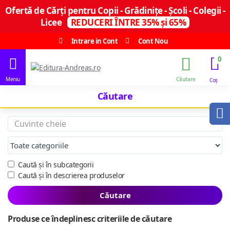
Ofertă de Cărți pentru Copii - Grădinițe - Școli - Colegii -
Licee
REDUCERI ÎNTRE 35% și 65%
Intrare in Cont
Cont Nou
0
Căutare
Caută și în subcategorii
Caută și în descrierea produselor
Căutare
Produse ce îndeplinesc criteriile de căutare