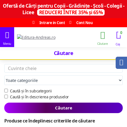
Ofertă de Cărți pentru Copii - Grădinițe - Școli - Colegii -
Licee
REDUCERI ÎNTRE 35% și 65%
Intrare in Cont
Cont Nou
0
Căutare
Caută și în subcategorii
Caută și în descrierea produselor
Căutare
Produse ce îndeplinesc criteriile de căutare