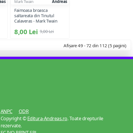
eas
Mark Twain
Andreas
Faimoasa broasca
saltareata din Tinutul
Calaveras - Mark Twain
8,00 Lei
9,00 Lei
Afișare 49 - 72 din 112 (5 pagini)
ANPC
ODR
Copyright ©
Editura-Andreas.ro
. Toate drepturile
rezervate.
SC IVO PRINT SRL