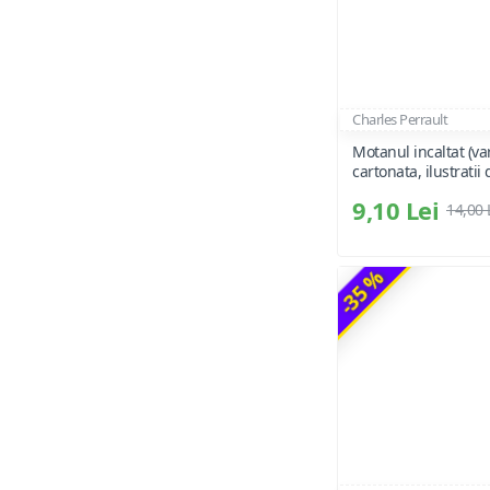
Charles Perrault
Motanul incaltat (va
cartonata, ilustratii 
9,10 Lei
14,00 
-35 %