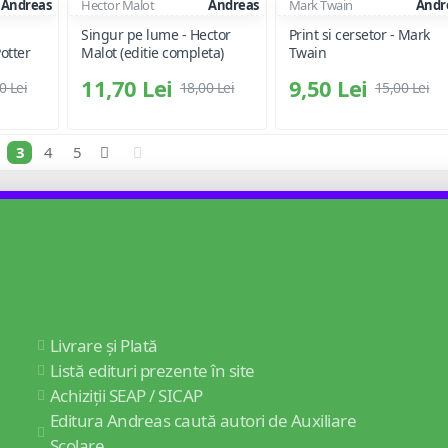
Andreas
Hector Malot
Andreas
Mark Twain
Andr
Singur pe lume - Hector
Print si cersetor - Mark
otter
Malot (editie completa)
Twain
11,70 Lei
9,50 Lei
0 Lei
18,00 Lei
15,00 Lei
3
4
5
Livrare și Plată
Listă edituri prezente în site
Achiziții SEAP / SICAP
Editura Andreas caută autori de Auxiliare
Școlare