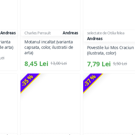
Andreas
Charles Perrault
Andreas
selectate de Otilia felea
Andreas
rianta
Motanul incaltat (varianta
de arta)
capsata, color, ilustratii de
Povestile lui Mos Craciun
arta)
(ilustrata, color)
Lei
8,45 Lei
7,79 Lei
13,00 Lei
9,50 Lei
-35 %
-37 %