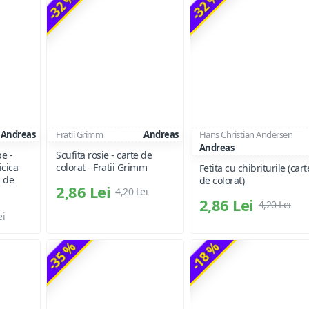
-32 %
-32 %
Andreas
Fratii Grimm
Andreas
Hans Christian Andersen
Andreas
e -
Scufita rosie - carte de
icica
colorat - Fratii Grimm
Fetita cu chibriturile (cart
i de
de colorat)
2,86 Lei
4,20 Lei
2,86 Lei
4,20 Lei
ei
-35 %
-18 %