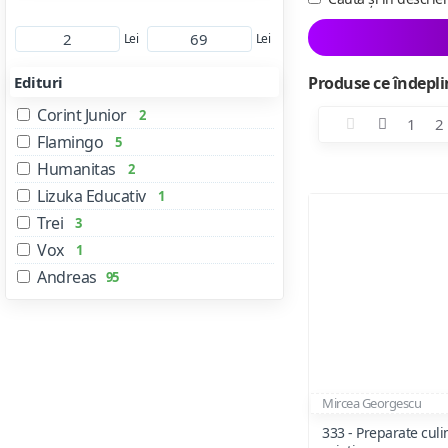
Lei
Lei
Edituri
Produse ce îndeplin
Corint Junior
2
1
2
Flamingo
5
Humanitas
2
Lizuka Educativ
1
Trei
3
Vox
1
Andreas
95
Mircea Georgescu
333 - Preparate culi