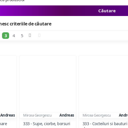
Căutare
esc criteriile de căutare
3
4
5
Andreas
Mircea Georgescu
Andreas
Mircea Georgescu
Andr
nare
333 - Supe, ciorbe, borsuri
333 - Cocteiluri si bauturi