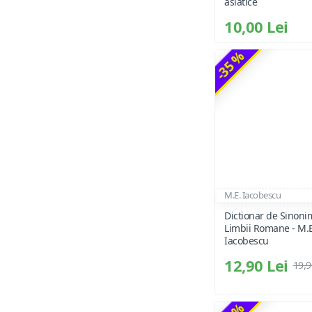
asiatice
10,00 Lei
-35 %
M.E. Iacobescu
Dictionar de Sinoni
Limbii Romane - M.E
Iacobescu
12,90 Lei
19,9