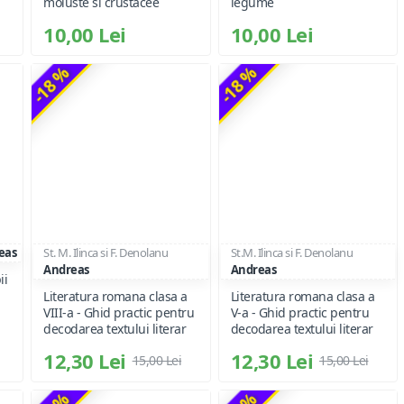
moluste si crustacee
legume
10,00 Lei
10,00 Lei
-18 %
-18 %
eas
St. M. Ilinca si F. Denolanu
St.M. Ilinca si F. Denolanu
Andreas
Andreas
ii
Literatura romana clasa a
Literatura romana clasa a
VIII-a - Ghid practic pentru
V-a - Ghid practic pentru
decodarea textului literar
decodarea textului literar
12,30 Lei
12,30 Lei
15,00 Lei
15,00 Lei