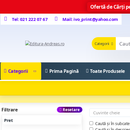
Ofertă de Cărți pe
Tel: 021 222 07 67
Mail: ivo_print@yahoo.com
Categorii
Categorii
Prima Pagină
Toate Produsele
Filtrare
Resetare
Pret
Caută și în subcate
Caută și în descrie