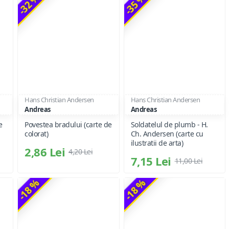
-32 %
-35 %
Hans Christian Andersen
Hans Christian Andersen
Andreas
Andreas
e
Povestea bradului (carte de
Soldatelul de plumb - H.
colorat)
Ch. Andersen (carte cu
ilustratii de arta)
2,86 Lei
4,20 Lei
7,15 Lei
11,00 Lei
-18 %
-18 %