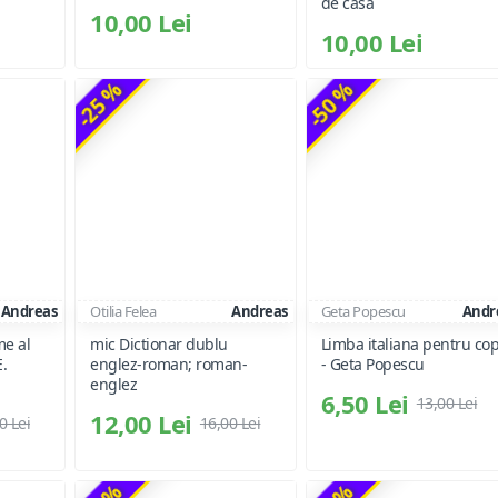
de casa
10,00 Lei
10,00 Lei
-25 %
-50 %
Andreas
Otilia Felea
Andreas
Geta Popescu
Andr
me al
mic Dictionar dublu
Limba italiana pentru cop
.
englez-roman; roman-
- Geta Popescu
englez
6,50 Lei
13,00 Lei
12,00 Lei
0 Lei
16,00 Lei