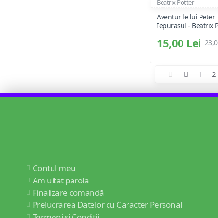
Beatrix Potter
Aventurile lui Peter
Iepurasul - Beatrix P
15,00 Lei
23,0
1
2
Contul meu
Am uitat parola
Finalizare comandă
Prelucrarea Datelor cu Caracter Personal
Termeni și Condiții