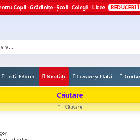
ntru Copii - Grădinițe - Școli - Colegii - Licee
REDUCERI Î
Listă Edituri
Noutăți
Livrare și Plată
Conta
Căutare
Căutare
gorii
rea produselor