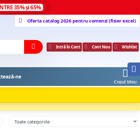
NTRE 35% și 65%
Oferta catalog 2026 pentru comenzi (fisier excel)
Intră în Cont
Cont Nou
Wishlist
0
ctează-ne
Coșul Meu