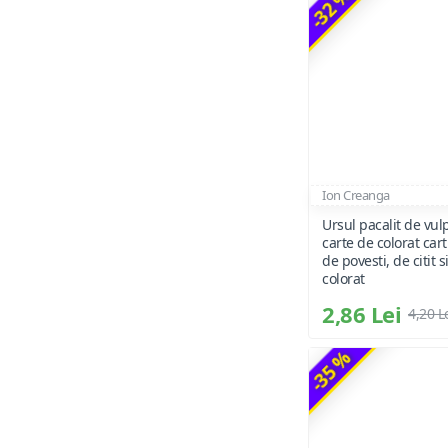
-32 %
Ion Creanga
Ursul pacalit de vulp
carte de colorat cart
de povesti, de citit s
colorat
2,86 Lei
4,20 L
-35 %