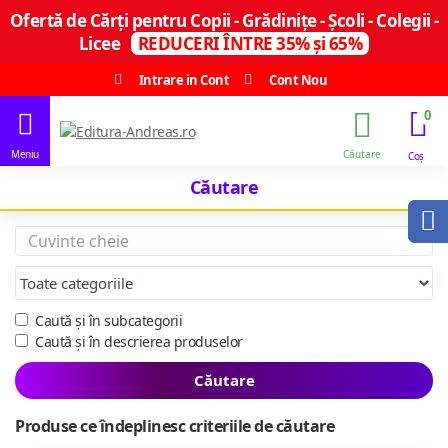
Ofertă de Cărți pentru Copii - Grădinițe - Școli - Colegii -
Licee
REDUCERI ÎNTRE 35% și 65%
Intrare in Cont
Cont Nou
0
Căutare
Caută și în subcategorii
Caută și în descrierea produselor
Căutare
Produse ce îndeplinesc criteriile de căutare