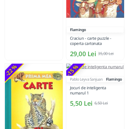
Flamingo
Craciun - carte puzzle -
coperta cartonata
29,00 Lei
35,00 Lei
-22 %
-15 %
Pablo Leyva Sanjuan
Flamingo
Jocuri de inteligenta
numarul 1
5,50 Lei
6,50 Lei