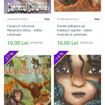
Alexandru Mitru
Vox
Emilie Beaumont
Vox
Cantecul columnei -
Fiarele salbatice pe
Alexandru Mitru - editie
intelesul copiilor - editie
cartonata
ilustrata si cartonata
16,00 Lei
16,00 Lei
21,00 Lei
22,00 Lei
-27 %
-14 %