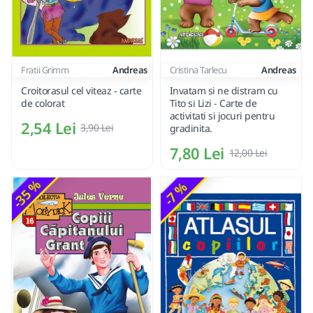
Fratii Grimm
Andreas
Cristina Tarlecu
Andreas
Croitorasul cel viteaz - carte
Invatam si ne distram cu
de colorat
Tito si Lizi - Carte de
activitati si jocuri pentru
2,54 Lei
3,90 Lei
gradinita.
7,80 Lei
12,00 Lei
-35 %
-7 %