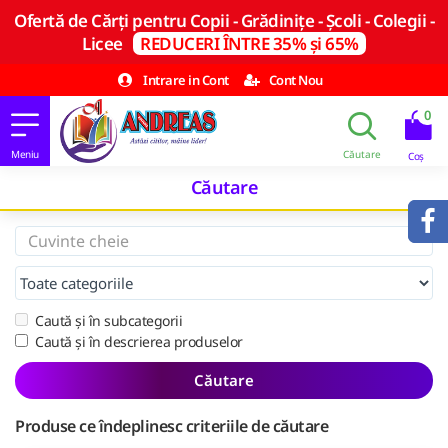
Ofertă de Cărți pentru Copii - Grădinițe - Școli - Colegii -
Licee
REDUCERI ÎNTRE 35% și 65%
Intrare in Cont
Cont Nou
0
Căutare
Caută și în subcategorii
Caută și în descrierea produselor
Căutare
Produse ce îndeplinesc criteriile de căutare