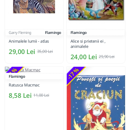
Garry Fleming
Flamingo
Flamingo
Animalele lumii - atlas
Alice si prietenii ei ,
animalele
29,00 Lei
35,00 Lei
24,00 Lei
29,90 Lei
-22 %
-17 %
Flamingo
Ratusca Macmac
8,58 Lei
11,00 Lei