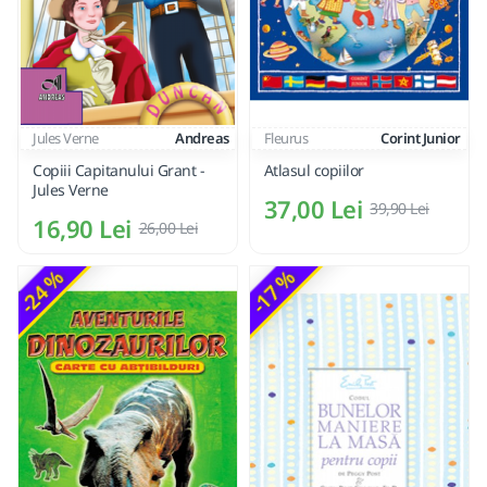
Jules Verne
Andreas
Fleurus
Corint Junior
Copiii Capitanului Grant -
Atlasul copiilor
Jules Verne
37,00 Lei
39,90 Lei
16,90 Lei
26,00 Lei
-24 %
-17 %