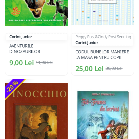
Corint Junior
Peggy Post&Cindy Post Senning
Corint Junior
AVENTURILE
DINOZAURILOR
CODUL BUNELOR MANIERE
LA MASA PENTRU COPII
9,00 Lei
11,90 Lei
25,00 Lei
30,00 Lei
-20 %