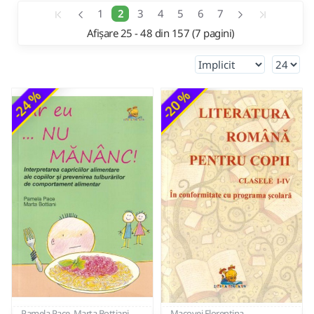
1
2
3
4
5
6
7
Afișare 25 - 48 din 157 (7 pagini)
-24 %
-20 %
Pamela Pace, Marta Bottiani
Macovei Florentina