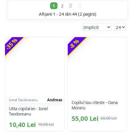
1
2
Afișare 1 - 24 din 44 (2 pagini)
-35 %
-8 %
Ionel Teodoreanu
Andreas
Copilul tau citeste - Oana
Moraru
Ulita copilariei - Ionel
Teodoreanu
55,00 Lei
60,00 Lei
10,40 Lei
16,00 Lei