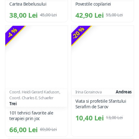
Cartea Bebelusului
Povestile copilariei
38,00 Lei
42,90 Lei
45,00 Lei
55,00 Lei
-20 %
-4 %
Coord. Heidi Gerard Kaduson,
Irina Gorainova
Andreas
Coord. Charles E. Schaefer
Viata si profetiile Sfantului
Trei
Serafim de Sarov
101 tehnici favorite ale
10,40 Lei
13,00 Lei
terapiei prin joc
66,00 Lei
69,00 Lei