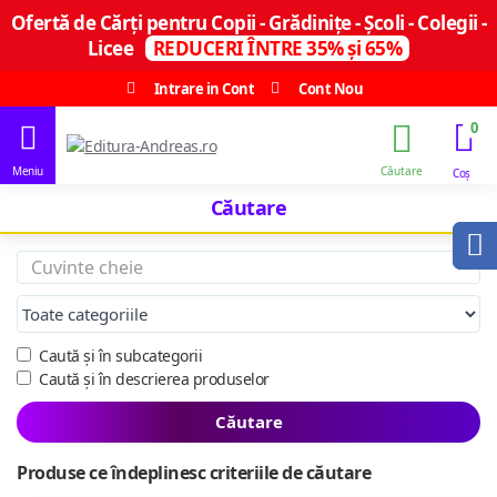
Ofertă de Cărți pentru Copii - Grădinițe - Școli - Colegii -
Licee
REDUCERI ÎNTRE 35% și 65%
Intrare in Cont
Cont Nou
0
Căutare
Caută și în subcategorii
Caută și în descrierea produselor
Căutare
Produse ce îndeplinesc criteriile de căutare