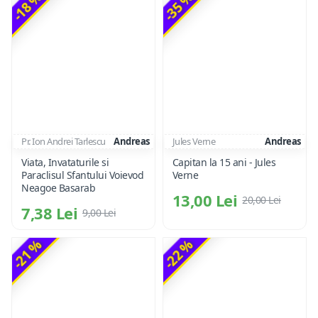
-18 %
-35 %
Pr. Ion Andrei Tarlescu
Andreas
Jules Verne
Andreas
Viata, Invataturile si
Capitan la 15 ani - Jules
Paraclisul Sfantului Voievod
Verne
Neagoe Basarab
13,00 Lei
20,00 Lei
7,38 Lei
9,00 Lei
-21 %
-22 %