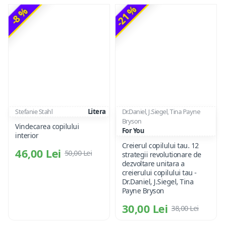
-21 %
-8 %
Stefanie Stahl
Litera
Dr.Daniel, J.Siegel, Tina Payne
Bryson
Vindecarea copilului
For You
interior
Creierul copilului tau. 12
46,00 Lei
50,00 Lei
strategii revolutionare de
dezvoltare unitara a
creierului copilului tau -
Dr.Daniel, J.Siegel, Tina
Payne Bryson
30,00 Lei
38,00 Lei