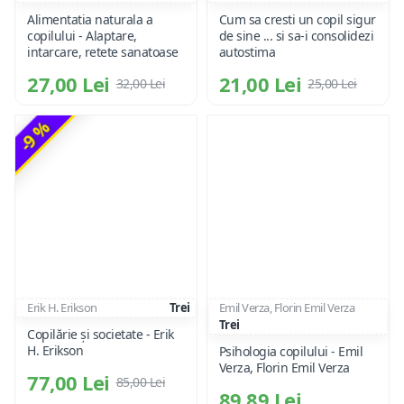
Alimentatia naturala a
Cum sa cresti un copil sigur
copilului - Alaptare,
de sine ... si sa-i consolidezi
intarcare, retete sanatoase
autostima
27,00 Lei
21,00 Lei
32,00 Lei
25,00 Lei
-9 %
Erik H. Erikson
Trei
Emil Verza, Florin Emil Verza
Trei
Copilărie şi societate - Erik
H. Erikson
Psihologia copilului - Emil
Verza, Florin Emil Verza
77,00 Lei
85,00 Lei
89,89 Lei