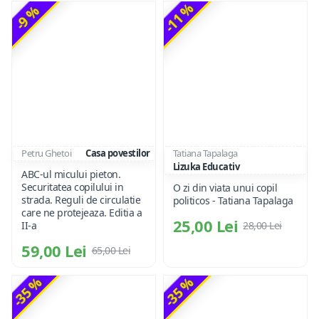
-11 %
-9 %
Petru Ghetoi
Casa povestilor
Tatiana Tapalaga
Lizuka Educativ
ABC-ul micului pieton.
Securitatea copilului in
O zi din viata unui copil
strada. Reguli de circulatie
politicos - Tatiana Tapalaga
care ne protejeaza. Editia a
25,00 Lei
II-a
28,00 Lei
59,00 Lei
65,00 Lei
-35 %
-35 %