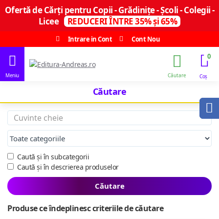
Ofertă de Cărți pentru Copii - Grădinițe - Școli - Colegii -
Licee
REDUCERI ÎNTRE 35% și 65%
Intrare in Cont
Cont Nou
0
Căutare
Caută și în subcategorii
Caută și în descrierea produselor
Căutare
Produse ce îndeplinesc criteriile de căutare