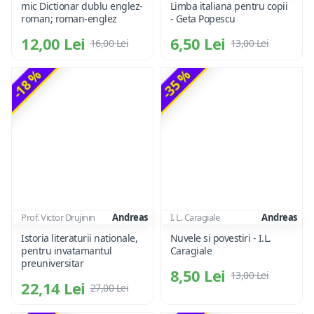
mic Dictionar dublu englez-
Limba italiana pentru copii
roman; roman-englez
- Geta Popescu
12,00 Lei
6,50 Lei
16,00 Lei
13,00 Lei
-18 %
-35 %
Prof. Victor Drujinin
Andreas
I. L. Caragiale
Andreas
Istoria literaturii nationale,
Nuvele si povestiri - I.L.
pentru invatamantul
Caragiale
preuniversitar
8,50 Lei
13,00 Lei
22,14 Lei
27,00 Lei