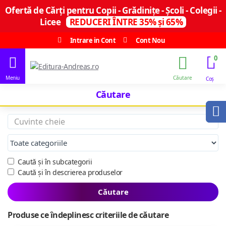
Ofertă de Cărți pentru Copii - Grădinițe - Școli - Colegii -
Licee
REDUCERI ÎNTRE 35% și 65%
Intrare in Cont
Cont Nou
0
Căutare
Caută și în subcategorii
Caută și în descrierea produselor
Căutare
Produse ce îndeplinesc criteriile de căutare