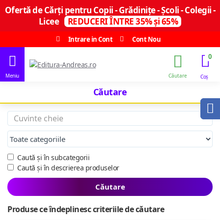
Ofertă de Cărți pentru Copii - Grădinițe - Școli - Colegii -
Licee
REDUCERI ÎNTRE 35% și 65%
Intrare in Cont
Cont Nou
0
Căutare
Caută și în subcategorii
Caută și în descrierea produselor
Căutare
Produse ce îndeplinesc criteriile de căutare