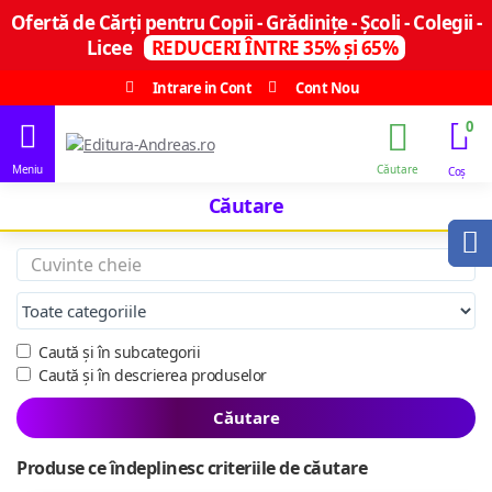
Ofertă de Cărți pentru Copii - Grădinițe - Școli - Colegii -
Licee
REDUCERI ÎNTRE 35% și 65%
Intrare in Cont
Cont Nou
0
Căutare
Caută și în subcategorii
Caută și în descrierea produselor
Căutare
Produse ce îndeplinesc criteriile de căutare