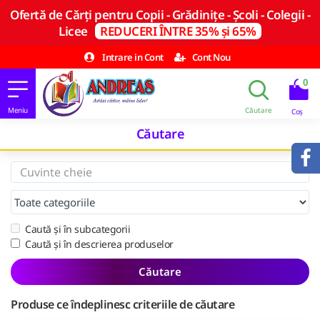
Ofertă de Cărți pentru Copii - Grădinițe - Școli - Colegii -
Licee
REDUCERI ÎNTRE 35% și 65%
Intrare in Cont
Cont Nou
0
Căutare
Caută și în subcategorii
Caută și în descrierea produselor
Căutare
Produse ce îndeplinesc criteriile de căutare