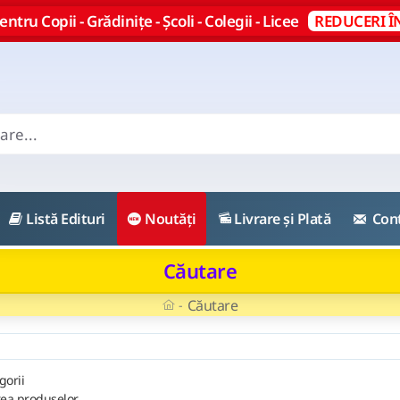
ntru Copii - Grădinițe - Școli - Colegii - Licee
REDUCERI Î
Listă Edituri
Noutăți
Livrare și Plată
Con
Căutare
Căutare
gorii
rea produselor