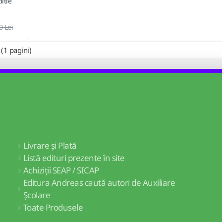
itie
0 Lei
 (1 pagini)
Livrare și Plată
Listă edituri prezente în site
Achiziții SEAP / SICAP
Editura Andreas caută autori de Auxiliare
Școlare
Toate Produsele