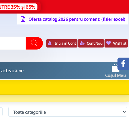
NTRE 35% și 65%
Oferta catalog 2026 pentru comenzi (fisier excel)
Intră în Cont
Cont Nou
Wishlist
0
tactează-ne
Coșul Meu