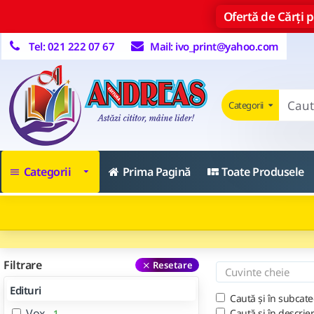
Ofertă de Cărți pe
Tel: 021 222 07 67
Mail: ivo_print@yahoo.com
Categorii
Categorii
Prima Pagină
Toate Produsele
Filtrare
Resetare
Edituri
Caută și în subcate
Vox
Caută și în descrie
1