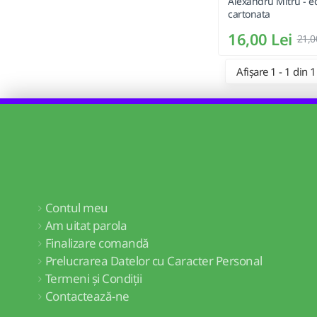
Alexandru Mitru - ed
cartonata
16,00 Lei
21,0
Afișare 1 - 1 din 1
Contul meu
Am uitat parola
Finalizare comandă
Prelucrarea Datelor cu Caracter Personal
Termeni și Condiții
Contactează-ne