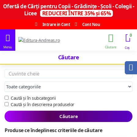
Ofertă de Cărți pentru Copii - Grădinițe - Școli - Colegii -
Licee
REDUCERI ÎNTRE 35% și 65%
Intrare in Cont
Cont Nou
0
Căutare
Caută și în subcategorii
Caută și în descrierea produselor
Căutare
Produse ce îndeplinesc criteriile de căutare