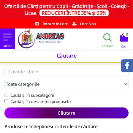
Ofertă de Cărți pentru Copii - Grădinițe - Școli - Colegii -
Licee
REDUCERI ÎNTRE 35% și 65%
Intrare in Cont
Cont Nou
0
Căutare
Caută și în subcategorii
Caută și în descrierea produselor
Căutare
Produse ce îndeplinesc criteriile de căutare