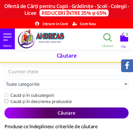
Ofertă de Cărți pentru Copii - Grădinițe - Școli - Colegii -
Licee
REDUCERI ÎNTRE 35% și 65%
Intrare in Cont
Cont Nou
0
Căutare
Caută și în subcategorii
Caută și în descrierea produselor
Căutare
Produse ce îndeplinesc criteriile de căutare