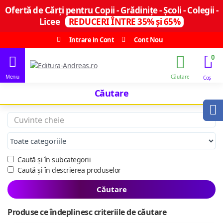
Ofertă de Cărți pentru Copii - Grădinițe - Școli - Colegii -
Licee
REDUCERI ÎNTRE 35% și 65%
Intrare in Cont
Cont Nou
0
Căutare
Caută și în subcategorii
Caută și în descrierea produselor
Căutare
Produse ce îndeplinesc criteriile de căutare