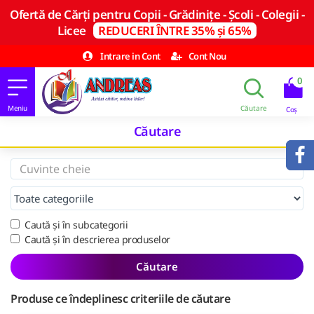
Ofertă de Cărți pentru Copii - Grădinițe - Școli - Colegii -
Licee
REDUCERI ÎNTRE 35% și 65%
Intrare in Cont
Cont Nou
0
Căutare
Caută și în subcategorii
Caută și în descrierea produselor
Căutare
Produse ce îndeplinesc criteriile de căutare