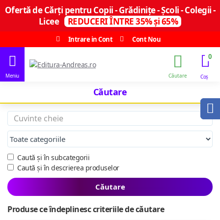
Ofertă de Cărți pentru Copii - Grădinițe - Școli - Colegii -
Licee
REDUCERI ÎNTRE 35% și 65%
Intrare in Cont
Cont Nou
0
Căutare
Caută și în subcategorii
Caută și în descrierea produselor
Căutare
Produse ce îndeplinesc criteriile de căutare