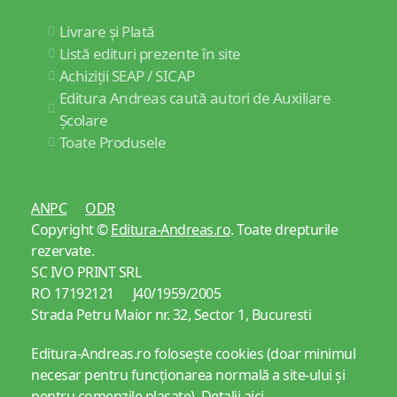
Livrare și Plată
Listă edituri prezente în site
Achiziții SEAP / SICAP
Editura Andreas caută autori de Auxiliare
Școlare
Toate Produsele
ANPC
ODR
Copyright ©
Editura-Andreas.ro
. Toate drepturile
rezervate.
SC IVO PRINT SRL
RO 17192121 J40/1959/2005
Strada Petru Maior nr. 32, Sector 1, Bucuresti
Editura-Andreas.ro folosește cookies (doar minimul
necesar pentru funcționarea normală a site-ului și
pentru comenzile plasate).
Detalii aici