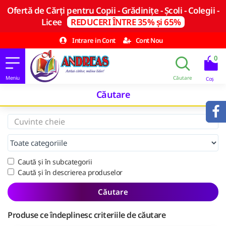
Ofertă de Cărți pentru Copii - Grădinițe - Școli - Colegii -
Licee
REDUCERI ÎNTRE 35% și 65%
Intrare in Cont
Cont Nou
0
Căutare
Caută și în subcategorii
Caută și în descrierea produselor
Căutare
Produse ce îndeplinesc criteriile de căutare