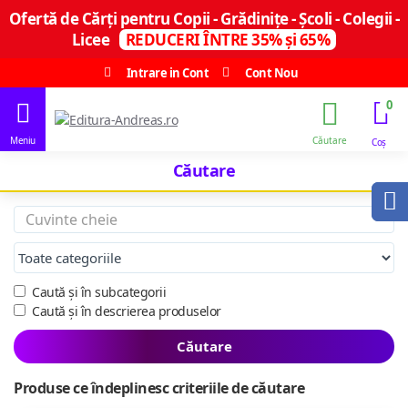
Ofertă de Cărți pentru Copii - Grădinițe - Școli - Colegii -
Licee
REDUCERI ÎNTRE 35% și 65%
Intrare in Cont
Cont Nou
0
Căutare
Caută și în subcategorii
Caută și în descrierea produselor
Căutare
Produse ce îndeplinesc criteriile de căutare