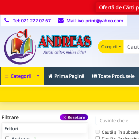
Ofertă de Cărți pe
Tel: 021 222 07 67
Mail: ivo_print@yahoo.com
Categorii
Categorii
Prima Pagină
Toate Produsele
Filtrare
Resetare
Edituri
Caută și în subcate
Andreas
Caută și în descrie
1