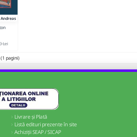
Andreas
ton
0 Lei
 (1 pagini)
Livrare și Plată
Listă edituri prezente în site
Achiziții SEAP / SICAP