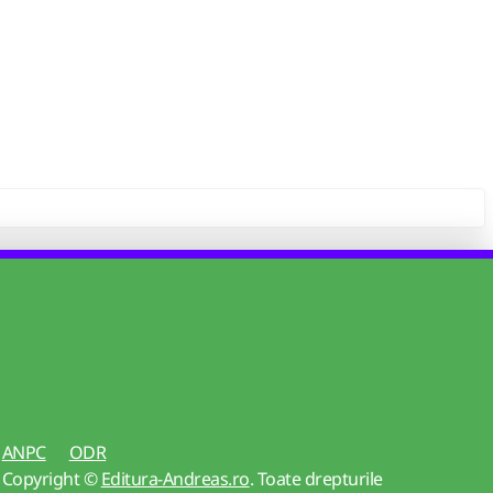
ANPC
ODR
Copyright ©
Editura-Andreas.ro
. Toate drepturile