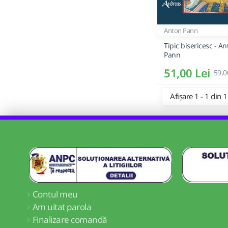
Anton Pann
Tipic bisericesc - An
Pann
51,00 Lei
59,0
Afișare 1 - 1 din 1
Contul meu
Am uitat parola
Finalizare comandă