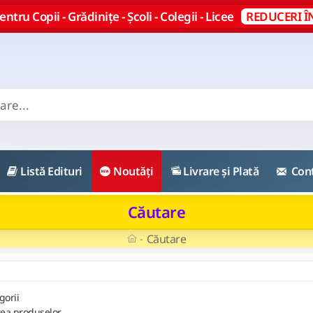
ntru Copii - Grădinițe - Școli - Colegii - Licee
REDUCERI Î
Listă Edituri
Noutăți
Livrare și Plată
Con
Căutare
Căutare
gorii
rea produselor