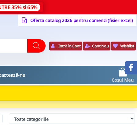
NTRE 35% și 65%
Oferta catalog 2026 pentru comenzi (fisier excel)
Intră în Cont
Cont Nou
Wishlist
0
tactează-ne
Coșul Meu