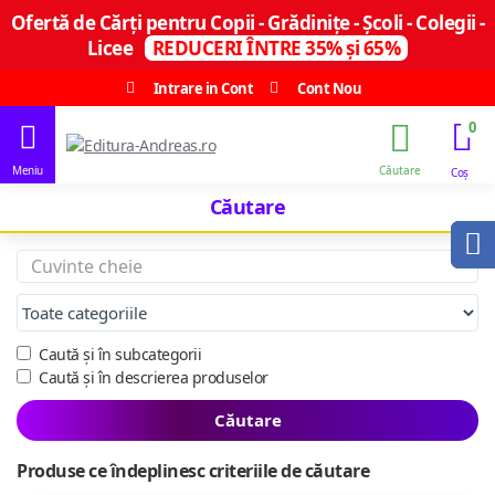
Ofertă de Cărți pentru Copii - Grădinițe - Școli - Colegii -
Licee
REDUCERI ÎNTRE 35% și 65%
Intrare in Cont
Cont Nou
0
Căutare
Caută și în subcategorii
Caută și în descrierea produselor
Căutare
Produse ce îndeplinesc criteriile de căutare