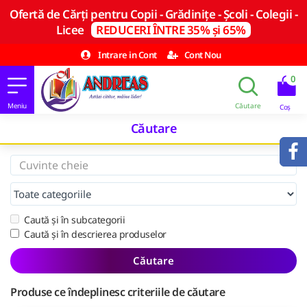
Ofertă de Cărți pentru Copii - Grădinițe - Școli - Colegii -
Licee
REDUCERI ÎNTRE 35% și 65%
Intrare in Cont
Cont Nou
0
Căutare
Caută și în subcategorii
Caută și în descrierea produselor
Căutare
Produse ce îndeplinesc criteriile de căutare