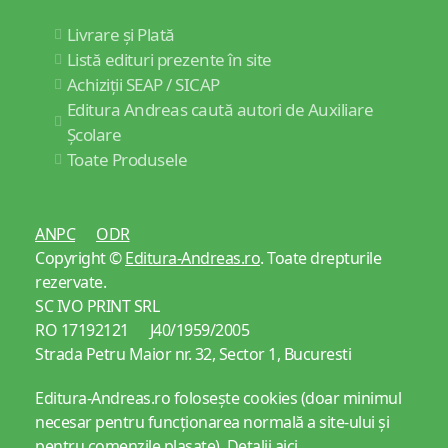
Livrare și Plată
Listă edituri prezente în site
Achiziții SEAP / SICAP
Editura Andreas caută autori de Auxiliare
Școlare
Toate Produsele
ANPC
ODR
Copyright ©
Editura-Andreas.ro
. Toate drepturile
rezervate.
SC IVO PRINT SRL
RO 17192121 J40/1959/2005
Strada Petru Maior nr. 32, Sector 1, Bucuresti
Editura-Andreas.ro folosește cookies (doar minimul
necesar pentru funcționarea normală a site-ului și
pentru comenzile plasate).
Detalii aici