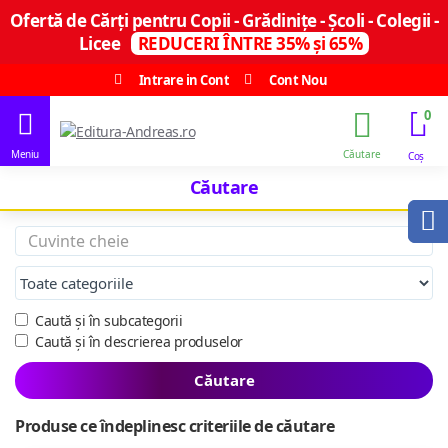
Ofertă de Cărți pentru Copii - Grădinițe - Școli - Colegii -
Licee
REDUCERI ÎNTRE 35% și 65%
Intrare in Cont
Cont Nou
0
Căutare
Caută și în subcategorii
Caută și în descrierea produselor
Căutare
Produse ce îndeplinesc criteriile de căutare