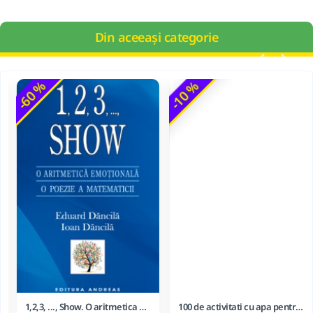
Din aceeași categorie
-60 %
-10 %
1,2,3, ..., Show. O aritmetica emotionala, o poezie a matematicii - Ioan Dancila
100 de activitati cu apa pentru dezvoltarea si relaxarea bebelusilor - Perrine Alliod