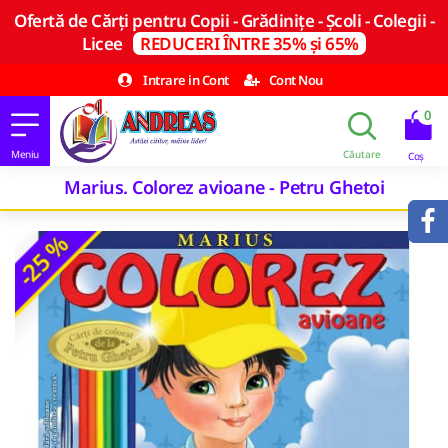
Ofertă de Cărți pentru Copii - Grădinițe - Școli - Colegii -
Licee
REDUCERI ÎNTRE 35% și 65%
Intrare in Cont
Cont Nou
0
Marius. Colorez avioane - Petru Ghetoi
-25 %