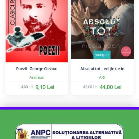
Poezii - George Cosbuc
Absolut tot | ediție tie-in
Andreas
ART
9,10 Lei
44,00 Lei
14,00 Lei
49,00 Lei