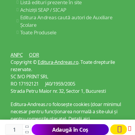
Listă edituri prezente în site
Achiziții SEAP / SICAP
Editura Andreas caută autori de Auxiliare
Școlare
Toate Produsele
ANPC
ODR
Copyright ©
Editura-Andreas.ro
. Toate drepturile
rezervate.
SC IVO PRINT SRL
RO 17192121 J40/1959/2005
Strada Petru Maior nr. 32, Sector 1, Bucuresti
Editura-Andreas.ro folosește cookies (doar minimul
necesar pentru funcționarea normală a site-ului și
pentru comenzile plasate).
Detalii aici
Adaugă în Coș