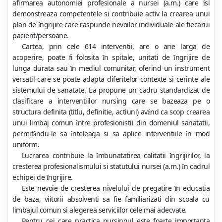
afirmarea autonomiei profesionale a nursei (a.m.) care
si
î
demonstreaza competentele si contribuie activ la crearea unui
plan de
ngrijire care raspunde nevoilor individuale ale fiecarui
î
pacient/persoane.
Cartea, prin cele 614 interventii, are o arie larga de
acoperire, poate fi folosita
n spitale, unitati de
ngrijire de
î
î
lunga durata sau
n mediul comunitar, oferind un instrument
î
versatil care se poate adapta diferitelor contexte si cerinte ale
sistemului de sanatate. Ea propune un cadru standardizat de
clasificare a interventiilor nursing care se bazeaza pe o
structura definita (titlu, definitie, actiuni) av
nd ca scop crearea
â
unui limbaj comun
ntre profesionistii din domeniul sanatatii,
î
permit
ndu-le sa
nteleaga si sa aplice interventiile
n mod
â
î
î
uniform.
Lucrarea contribuie la
mbunatatirea calitatii
ngrijirilor, la
î
î
cresterea profesionalismului si statutului nursei (a.m.)
n cadrul
î
echipei de
ngrijire.
î
Este nevoie de cresterea nivelului de pregatire
n educatia
î
de baza, viitorii absolventi sa fie familiarizati din scoala cu
limbajul comun si alegerea serviciilor cele mai adecvate.
Pentru cei care practica nursingul este foarte importanta