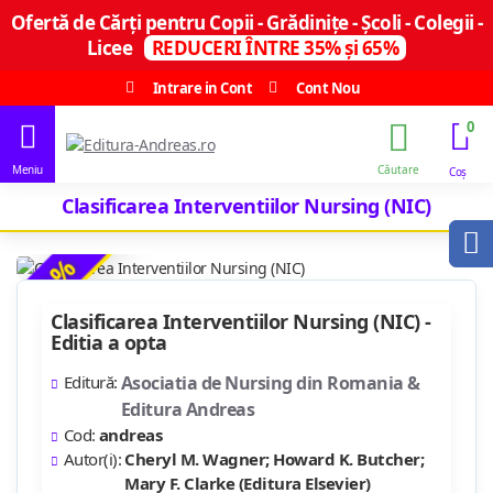
Ofertă de Cărți pentru Copii - Grădinițe - Școli - Colegii -
Licee
REDUCERI ÎNTRE 35% și 65%
Intrare in Cont
Cont Nou
0
Clasificarea Interventiilor Nursing (NIC)
-11 %
Clasificarea Interventiilor Nursing (NIC) -
Editia a opta
Editură:
Asociatia de Nursing din Romania &
Editura Andreas
Cod:
andreas
Autor(i):
Cheryl M. Wagner; Howard K. Butcher;
Mary F. Clarke (Editura Elsevier)