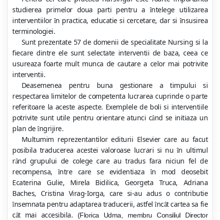
studierea primelor doua parti pentru a
ntelege utilizarea
î
interventiilor
n practica, educatie si cercetare, dar si
nsusirea
î
î
terminologiei.
Sunt prezentate 57 de domenii de specialitate Nursing si la
fiecare dintre ele sunt selectate interventii de baza, ceea ce
usureaza foarte mult munca de cautare a celor mai potrivite
interventii.
Deasemenea pentru buna gestionare a timpului si
respectarea limitelor de competenta lucrarea cuprinde o parte
referitoare la aceste aspecte. Exemplele de boli si interventiile
potrivite sunt utile pentru orientare atunci c
nd se initiaza un
â
plan de
ngrijire.
î
Multumim reprezentantilor editurii Elsevier care au facut
posibila traducerea acestei valoroase lucrari si nu
n ultimul
î
r
nd grupului de colege care au tradus fara niciun fel de
â
recompensa,
ntre care se evidentiaza
n mod deosebit
î
î
Ecaterina Gulie, Mirela Bidilica, Georgeta Truca, Adriana
Baches, Cristina Virag-Iorga, care si-au adus o contributie
nsemnata pentru adaptarea traducerii, astfel
nc
t cartea sa fie
î
î
â
c
t mai accesibila.
(
Florica Udma
,
membru Consiliul Director
â