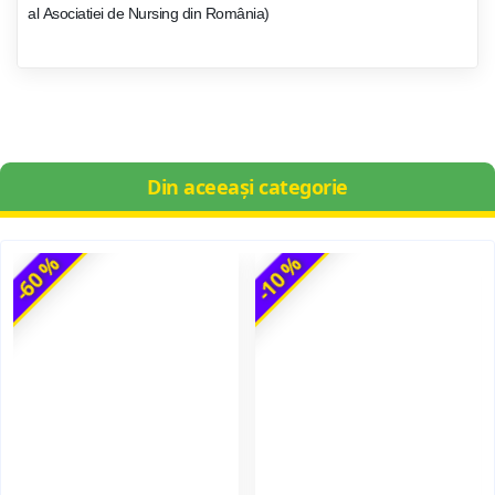
al
Asociatiei de Nursing din Rom
â
nia)
Din aceeași categorie
-60 %
-10 %