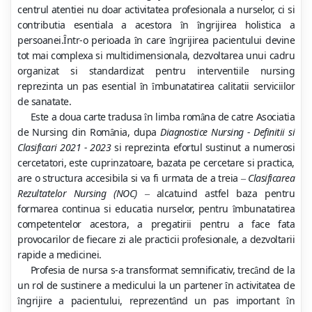
centrul atentiei nu doar activitatea profesionala a nurselor, ci si
contributia esentiala a acestora
n
ngrijirea holistica a
î
î
persoanei.
ntr-o perioada
n care
ngrijirea pacientului devine
Î
î
î
tot mai complexa si multidimensionala, dezvoltarea unui cadru
organizat si standardizat pentru interventiile nursing
reprezinta un pas esential
n
mbunatatirea calitatii serviciilor
î
î
de sanatate.
Este a doua carte tradusa
n limba rom
na de catre Asociatia
î
â
de Nursing din Rom
nia, dupa
Diagnostice Nursing - Definitii si
â
Clasificari 2021 - 2023
si reprezinta efortul sustinut a numerosi
cercetatori, este cuprinzatoare, bazata pe cercetare si practica,
are o structura accesibila si va fi urmata de a treia
Clasificarea
–
Rezultatelor Nursing (NOC)
alcatuind astfel baza pentru
–
formarea continua si educatia nurselor, pentru
mbunatatirea
î
competentelor acestora, a pregatirii pentru a face fata
provocarilor de fiecare zi ale practicii profesionale, a dezvoltarii
rapide a medicinei.
Profesia de nursa s-a transformat semnificativ, trec
nd de la
â
un rol de sustinere a medicului la un partener
n activitatea de
î
ngrijire a pacientului, reprezent
nd un pas important
n
î
â
î