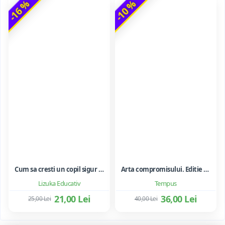
-16 %
-10 %
Cum sa cresti un copil sigur de sine ... si sa-i consolidezi autostima
Arta compromisului. Editie ne varietur - Ileana Vulpescu
Lizuka Educativ
Tempus
21,00 Lei
36,00 Lei
25,00 Lei
40,00 Lei