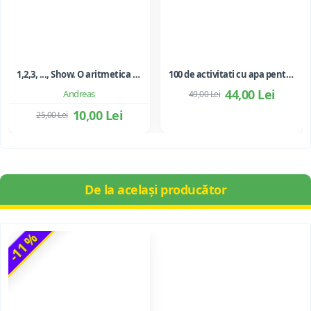
1,2,3, ..., Show. O aritmetica emotionala, o poezie a matematicii - Ioan Dancila
100 de activitati cu apa pentru dezvoltarea si relaxarea bebelusilor - Perrine Alliod
44,00 Lei
Andreas
49,00 Lei
10,00 Lei
25,00 Lei
De la același producător
-11 %