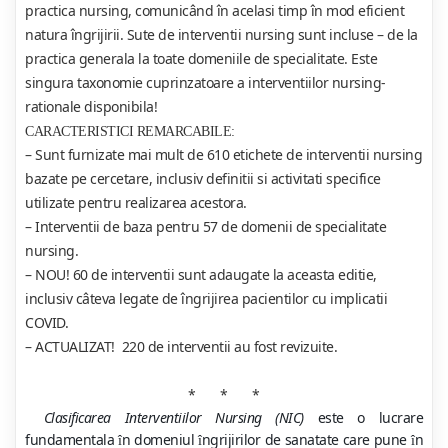
practica nursing, comunicând în acelasi timp în mod eficient
natura îngrijirii. Sute de interventii nursing sunt incluse – de la
practica generala la toate domeniile de specialitate. Este
singura taxonomie cuprinzatoare a interventiilor nursing-
rationale disponibila!
CARACTERISTICI REMARCABILE:
– Sunt furnizate mai mult de 610 etichete de interventii nursing
bazate pe cercetare, inclusiv definitii si activitati specifice
utilizate pentru realizarea acestora.
– Interventii de baza pentru 57 de domenii de specialitate
nursing.
– NOU! 60 de interventii sunt adaugate la aceasta editie,
inclusiv câteva legate de îngrijirea pacientilor cu implicatii
COVID.
– ACTUALIZAT! 220 de interventii au fost revizuite.
* * *
Clasificarea Interventiilor Nursing (NIC)
este o lucrare
fundamentala
n domeniul
ngrijirilor de sanatate care pune
n
î
î
î