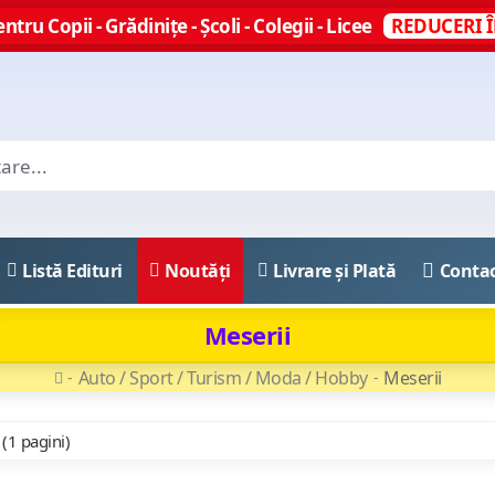
ntru Copii - Grădinițe - Școli - Colegii - Licee
REDUCERI Î
Listă Edituri
Noutăți
Livrare și Plată
Conta
Meserii
Auto / Sport / Turism / Moda / Hobby
Meserii
 (1 pagini)