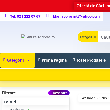
Ofertă de Cărți pe
Tel: 021 222 07 67
Mail: ivo_print@yahoo.com
Categorii
Categorii
Prima Pagină
Toate Produsele
Filtrare
Resetare
Afișare 1 - 1 din 1
Edituri
Andreas
1