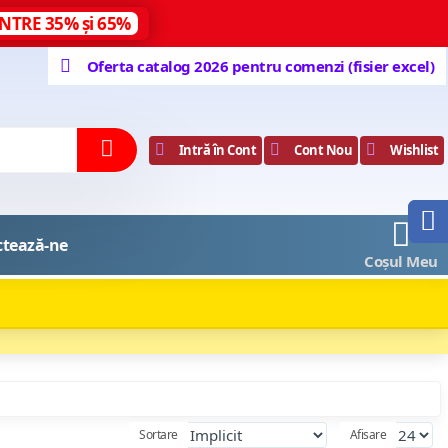
NTRE 35% și 65%
Oferta catalog 2026 pentru comenzi (fisier excel)
Intră în Cont
Cont Nou
Wishlist
0
ctează-ne
Coșul Meu
Sortare
Afisare