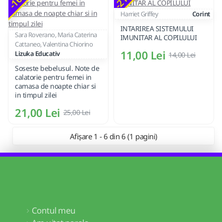
Harriet Griffey
Corint
INTARIREA SISTEMULUI
Sara Roverano, Maria Caterina
IMUNITAR AL COPILULUI
Cattaneo, Valentina Chiorino
11,00 Lei
Lizuka Educativ
14,00 Lei
Soseste bebelusul. Note de
calatorie pentru femei in
camasa de noapte chiar si
in timpul zilei
21,00 Lei
25,00 Lei
Afișare 1 - 6 din 6 (1 pagini)
Contul meu