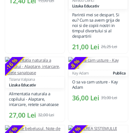
12,40 Lei
19,00 Lei
Alfredo Clerici
Lizuka Educativ
Parintii mei se despart. Si
eu? Cum sa avem grija de
noi si de copiii nostri in
timpul divortului si al
despartirii
21,00 Lei
26,25 Lei
-16 %
-8 %
Kay Adam
Publica
Tiziana Valpiana
O sa va cam usture - Kay
Lizuka Educativ
Adam
Alimentatia naturala a
36,00 Lei
39,00 Lei
copilului - Alaptare,
intarcare, retete sanatoase
27,00 Lei
32,00 Lei
-16 %
-21 %