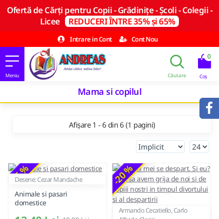
Ofertă de Cărți pentru Copii - Grădinițe - Școli - Colegii -
Licee
REDUCERI ÎNTRE 35% și 65%
Intrare in Cont
Cont Nou
0
Mama si copilul
Afișare 1 - 6 din 6 (1 pagini)
-35 %
-20 %
Desene: Cezar Mandache
Animale si pasari
domestice
Armando Cecatiello, Carlo