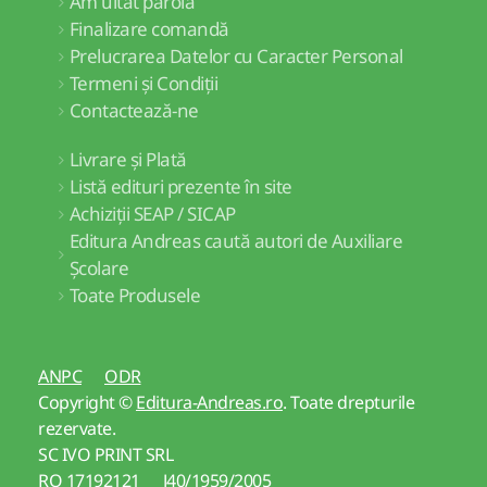
Am uitat parola
Finalizare comandă
Prelucrarea Datelor cu Caracter Personal
Termeni și Condiții
Contactează-ne
Livrare și Plată
Listă edituri prezente în site
Achiziții SEAP / SICAP
Editura Andreas caută autori de Auxiliare
Școlare
Toate Produsele
ANPC
ODR
Copyright ©
Editura-Andreas.ro
. Toate drepturile
rezervate.
SC IVO PRINT SRL
RO 17192121 J40/1959/2005